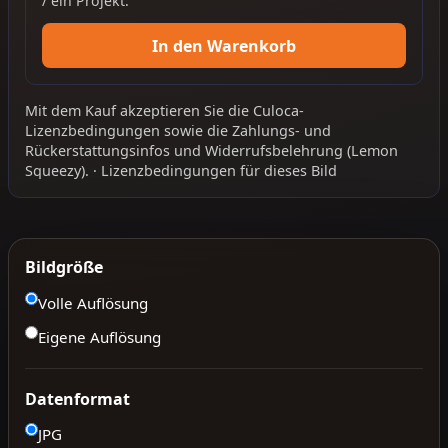
/ ein Projekt.
In den Warenkorb
Mit dem Kauf akzeptieren Sie die
Culoca-
Lizenzbedingungen
sowie die
Zahlungs- und
Rückerstattungsinfos
und
Widerrufsbelehrung
(Lemon
Squeezy).
·
Lizenzbedingungen für dieses Bild
Bildgröße
Volle Auflösung
Eigene Auflösung
Datenformat
JPG