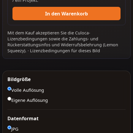
/ ein Projekt.
In den Warenkorb
Mit dem Kauf akzeptieren Sie die
Culoca-
Lizenzbedingungen
sowie die
Zahlungs- und
Rückerstattungsinfos
und
Widerrufsbelehrung
(Lemon
Squeezy).
·
Lizenzbedingungen für dieses Bild
Bildgröße
Volle Auflösung
Eigene Auflösung
Datenformat
JPG