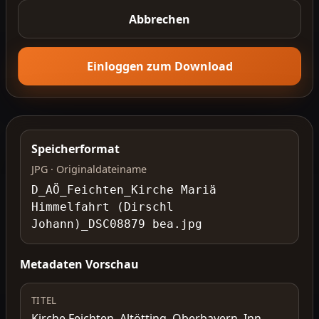
Abbrechen
Einloggen zum Download
Speicherformat
JPG · Originaldateiname
D_AÖ_Feichten_Kirche Mariä
Himmelfahrt (Dirschl
Johann)_DSC08879 bea.jpg
Metadaten Vorschau
TITEL
Kirche Feichten, Altötting, Oberbayern, Inn-