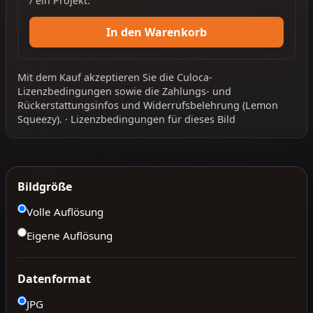
/ ein Projekt.
In den Warenkorb
Mit dem Kauf akzeptieren Sie die
Culoca-
Lizenzbedingungen
sowie die
Zahlungs- und
Rückerstattungsinfos
und
Widerrufsbelehrung
(Lemon
Squeezy).
·
Lizenzbedingungen für dieses Bild
Bildgröße
Volle Auflösung
Eigene Auflösung
Datenformat
JPG