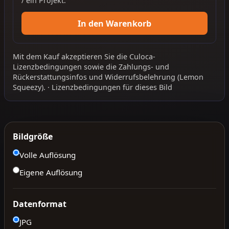
/ ein Projekt.
In den Warenkorb
Mit dem Kauf akzeptieren Sie die
Culoca-
Lizenzbedingungen
sowie die
Zahlungs- und
Rückerstattungsinfos
und
Widerrufsbelehrung
(Lemon
Squeezy).
·
Lizenzbedingungen für dieses Bild
Bildgröße
Volle Auflösung
Eigene Auflösung
Datenformat
JPG