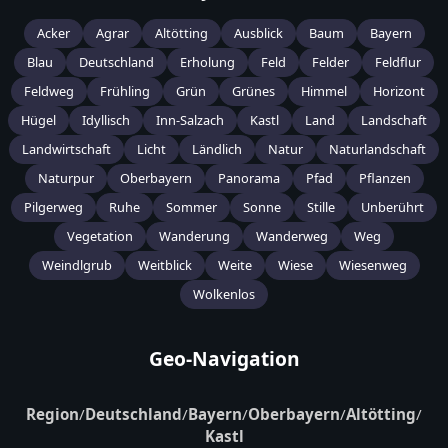
Acker
Agrar
Altötting
Ausblick
Baum
Bayern
Blau
Deutschland
Erholung
Feld
Felder
Feldflur
Feldweg
Frühling
Grün
Grünes
Himmel
Horizont
Hügel
Idyllisch
Inn-Salzach
Kastl
Land
Landschaft
Landwirtschaft
Licht
Ländlich
Natur
Naturlandschaft
Naturpur
Oberbayern
Panorama
Pfad
Pflanzen
Pilgerweg
Ruhe
Sommer
Sonne
Stille
Unberührt
Vegetation
Wanderung
Wanderweg
Weg
Weindlgrub
Weitblick
Weite
Wiese
Wiesenweg
Wolkenlos
Geo-Navigation
Region
/
Deutschland
/
Bayern
/
Oberbayern
/
Altötting
/
Kastl