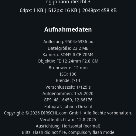
ng-johann-dirschl-3
64px:
1 KB
| 512px:
16 KB
| 2048px:
458 KB
Aufnahmedaten
Auflösung:
9504
×
6336
px
Dateigröße:
23,2 MB
Kamera:
SONY
ILCE-7RM4
Objektiv:
FE 12-24mm F2.8 GM
Brennweite:
12
mm
ISO:
100
Blende: ƒ/
14
Verschlusszeit:
1/125 s
Aufgenommen:
15.9.2020
GPS:
48.16450
,
12.66176
Fotograf:
Johann Dirschl
Copyright:
© 2026 DIRSCHL.com GmbH. Alle Rechte vorbehalten.
Veröffentlicht am:
12.8.2025
Ausrichtung:
Horizontal (normal)
Blitz:
Flash did not fire, compulsory flash mode