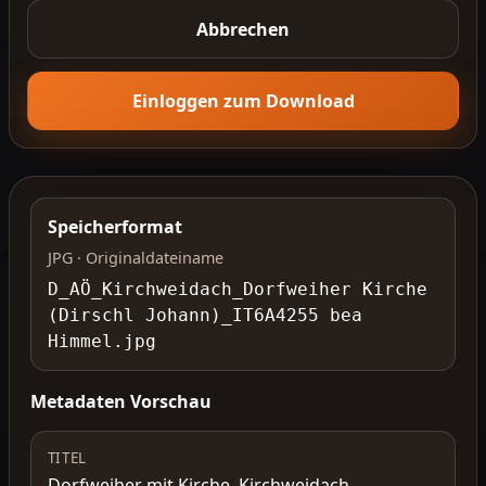
Abbrechen
Einloggen zum Download
Speicherformat
JPG · Originaldateiname
D_AÖ_Kirchweidach_Dorfweiher Kirche
(Dirschl Johann)_IT6A4255 bea
Himmel.jpg
Metadaten Vorschau
TITEL
Dorfweiher mit Kirche, Kirchweidach,