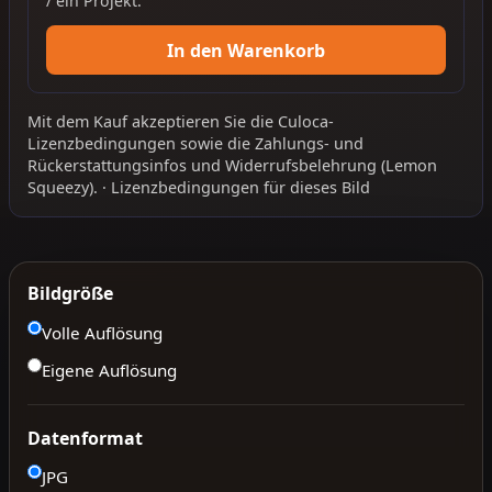
/ ein Projekt.
In den Warenkorb
Mit dem Kauf akzeptieren Sie die
Culoca-
Lizenzbedingungen
sowie die
Zahlungs- und
Rückerstattungsinfos
und
Widerrufsbelehrung
(Lemon
Squeezy).
·
Lizenzbedingungen für dieses Bild
Bildgröße
Volle Auflösung
Eigene Auflösung
Datenformat
JPG