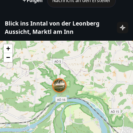
Folgen
Nachricht an den Ersteller
Blick ins Inntal von der Leonberg
Aussicht, Marktl am Inn
+
−