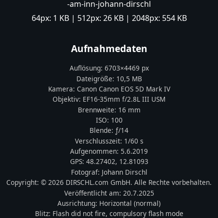
-am-inn-johann-dirschl
64px:
1 KB
| 512px:
26 KB
| 2048px:
554 KB
Aufnahmedaten
Auflösung:
6703
×
4469
px
Dateigröße:
10,5 MB
Kamera:
Canon
Canon EOS 5D Mark IV
Objektiv:
EF16-35mm f/2.8L III USM
Brennweite:
16
mm
ISO:
100
Blende: ƒ/
14
Verschlusszeit:
1/60 s
Aufgenommen:
5.6.2019
GPS:
48.27402
,
12.81093
Fotograf:
Johann Dirschl
Copyright:
© 2026 DIRSCHL.com GmbH. Alle Rechte vorbehalten.
Veröffentlicht am:
20.7.2025
Ausrichtung:
Horizontal (normal)
Blitz:
Flash did not fire, compulsory flash mode