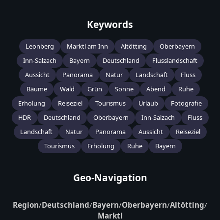
Keywords
Leonberg
Marktl am Inn
Altötting
Oberbayern
Inn-Salzach
Bayern
Deutschland
Flusslandschaft
Aussicht
Panorama
Natur
Landschaft
Fluss
Bäume
Wald
Grün
Sonne
Abend
Ruhe
Erholung
Reiseziel
Tourismus
Urlaub
Fotografie
HDR
Deutschland
Oberbayern
Inn-Salzach
Fluss
Landschaft
Natur
Panorama
Aussicht
Reiseziel
Tourismus
Erholung
Ruhe
Bayern
Geo-Navigation
Region
/
Deutschland
/
Bayern
/
Oberbayern
/
Altötting
/
Marktl