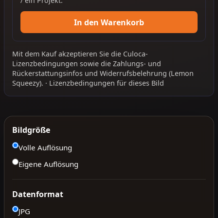
/ ein Projekt.
In den Warenkorb
Mit dem Kauf akzeptieren Sie die
Culoca-
Lizenzbedingungen
sowie die
Zahlungs- und
Rückerstattungsinfos
und
Widerrufsbelehrung
(Lemon
Squeezy).
·
Lizenzbedingungen für dieses Bild
Bildgröße
Volle Auflösung
Eigene Auflösung
Datenformat
JPG