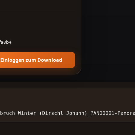
fa8b4
Einloggen zum Download
ebruch Winter (Dirschl Johann)_PANO0001-Panor