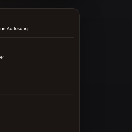
ene Auflösung
bP