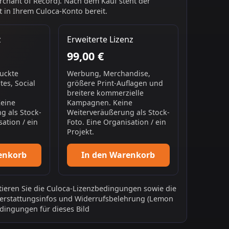
chant of Record). Nach dem Kauf steht der
 in Ihrem Culoca-Konto bereit.
z
Erweiterte Lizenz
99,00 €
ruckte
Werbung, Merchandise,
es, Social
größere Print-Auflagen und
breitere kommerzielle
Keine
Kampagnen. Keine
g als Stock-
Weiterveräußerung als Stock-
sation / ein
Foto. Eine Organisation / ein
Projekt.
enkorb
In den Warenkorb
ieren Sie die
Culoca-Lizenzbedingungen
sowie die
erstattungsinfos
und
Widerrufsbelehrung
(Lemon
dingungen für dieses Bild