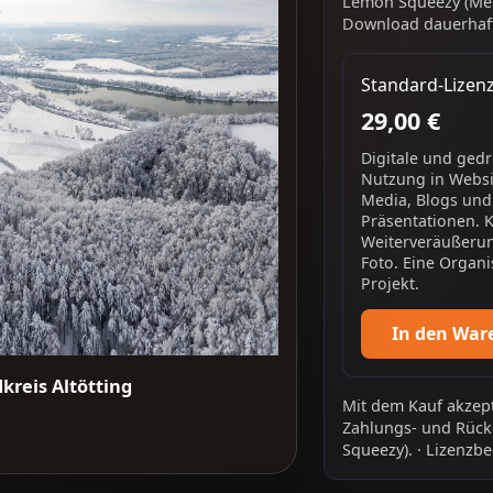
Lemon Squeezy (Mer
Download dauerhaft
Standard-Lizen
29,00 €
Digitale und ged
Nutzung in Websit
Media, Blogs und
Präsentationen. 
Weiterveräußerun
Foto. Eine Organi
Projekt.
In den War
kreis Altötting
Mit dem Kauf akzept
Zahlungs- und Rück
Squeezy).
·
Lizenzbe