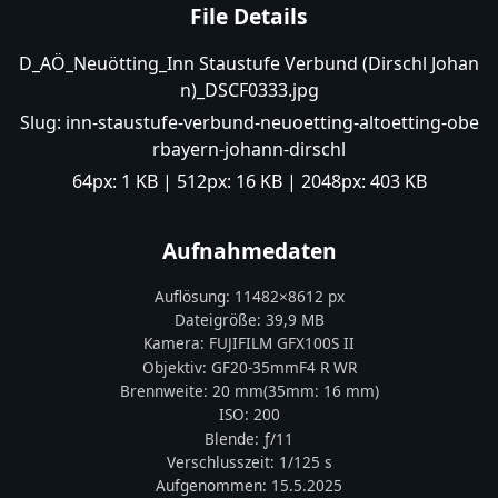
File Details
D_AÖ_Neuötting_Inn Staustufe Verbund (Dirschl Johan
n)_DSCF0333.jpg
Slug:
inn-staustufe-verbund-neuoetting-altoetting-obe
rbayern-johann-dirschl
64px:
1 KB
| 512px:
16 KB
| 2048px:
403 KB
Aufnahmedaten
Auflösung:
11482
×
8612
px
Dateigröße:
39,9 MB
Kamera:
FUJIFILM
GFX100S II
Objektiv:
GF20-35mmF4 R WR
Brennweite:
20
mm
(35mm:
16
mm)
ISO:
200
Blende: ƒ/
11
Verschlusszeit:
1/125 s
Aufgenommen:
15.5.2025