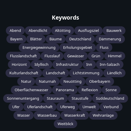
Keywords
Abend
Abendlicht
Altötting
Ausflugsziel
Bauwerk
Bayern
Blätter
Bäume
Deutschland
Dämmerung
Energiegewinnung
Erholungsgebiet
Fluss
Flusslandschaft
Flusslauf
Gewässer
Grün
Himmel
Horizont
Idyllisch
Infrastruktur
Inn
Inn-Salzach
Kulturlandschaft
Landschaft
Lichtstimmung
Ländlich
Natur
Naturnah
Neuötting
Oberbayern
Oberflächenwasser
Panorama
Reflexion
Sonne
Sonnenuntergang
Stauraum
Staustufe
Süddeutschland
Ufer
Uferlandschaft
Uferweg
Umwelt
Verbund
Wasser
Wasserbau
Wasserkraft
Wehranlage
Weitblick