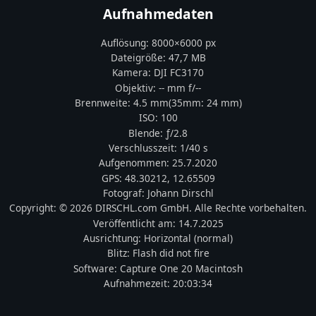
Aufnahmedaten
Auflösung:
8000
×
6000
px
Dateigröße:
47,7 MB
Kamera:
DJI
FC3170
Objektiv:
-- mm f/--
Brennweite:
4.5
mm
(35mm:
24
mm)
ISO:
100
Blende: ƒ/
2.8
Verschlusszeit:
1/40 s
Aufgenommen:
25.7.2020
GPS:
48.30212
,
12.65509
Fotograf:
Johann Dirschl
Copyright:
© 2026 DIRSCHL.com GmbH. Alle Rechte vorbehalten.
Veröffentlicht am:
14.7.2025
Ausrichtung:
Horizontal (normal)
Blitz:
Flash did not fire
Software:
Capture One 20 Macintosh
Aufnahmezeit:
20:03:34