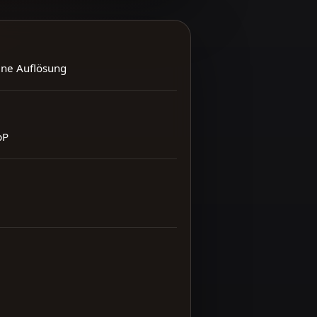
ene Auflösung
bP