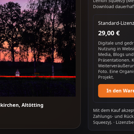
Lemon Squeezy (Mer
Download dauerhaft
Standard-Lizen
29,00 €
Digitale und ged
Nutzung in Websit
Media, Blogs und
Präsentationen. 
Weiterveräußerun
Foto. Eine Organi
Projekt.
In den War
kirchen, Altötting
Mit dem Kauf akzept
Zahlungs- und Rück
Squeezy).
·
Lizenzbe