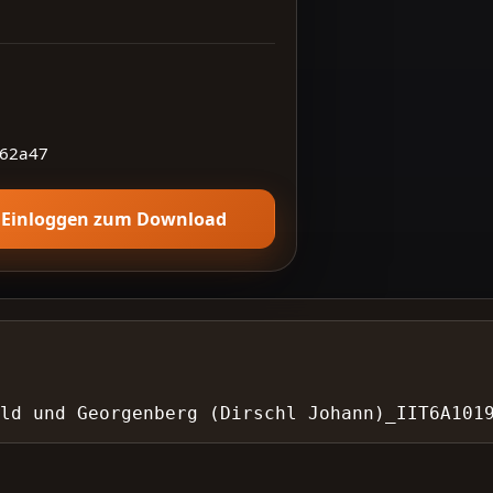
62a47
Einloggen zum Download
ald und Georgenberg (Dirschl Johann)_IIT6A101