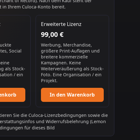
chant of Record). Nach dem Kauf steht der
 in Ihrem Culoca-Konto bereit.
z
Erweiterte Lizenz
99,00 €
ruckte
Werbung, Merchandise,
es, Social
größere Print-Auflagen und
breitere kommerzielle
Keine
Kampagnen. Keine
g als Stock-
Weiterveräußerung als Stock-
sation / ein
Foto. Eine Organisation / ein
Projekt.
enkorb
In den Warenkorb
ieren Sie die
Culoca-Lizenzbedingungen
sowie die
erstattungsinfos
und
Widerrufsbelehrung
(Lemon
dingungen für dieses Bild