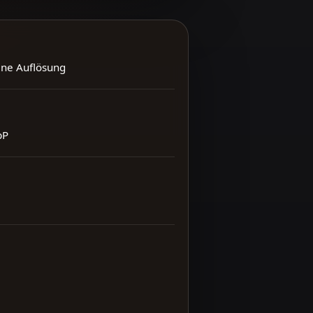
ene Auflösung
bP