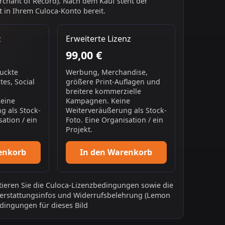
chant of Record). Nach dem Kauf steht der
 in Ihrem Culoca-Konto bereit.
z
Erweiterte Lizenz
99,00 €
ruckte
Werbung, Merchandise,
es, Social
größere Print-Auflagen und
breitere kommerzielle
Keine
Kampagnen. Keine
g als Stock-
Weiterveräußerung als Stock-
sation / ein
Foto. Eine Organisation / ein
Projekt.
enkorb
In den Warenkorb
ieren Sie die
Culoca-Lizenzbedingungen
sowie die
erstattungsinfos
und
Widerrufsbelehrung
(Lemon
dingungen für dieses Bild