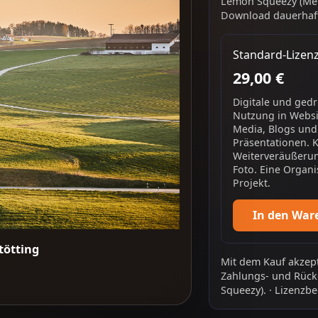
Lemon Squeezy (Mer
Download dauerhaft
Standard-Lizen
29,00 €
Digitale und ged
Nutzung in Websit
Media, Blogs und
Präsentationen. 
Weiterveräußerun
Foto. Eine Organi
Projekt.
In den War
tötting
Mit dem Kauf akzept
Zahlungs- und Rück
Squeezy).
·
Lizenzbe