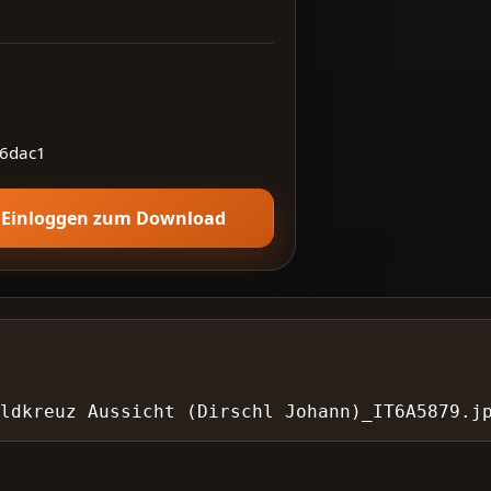
6dac1
Einloggen zum Download
eldkreuz Aussicht (Dirschl Johann)_IT6A5879.j