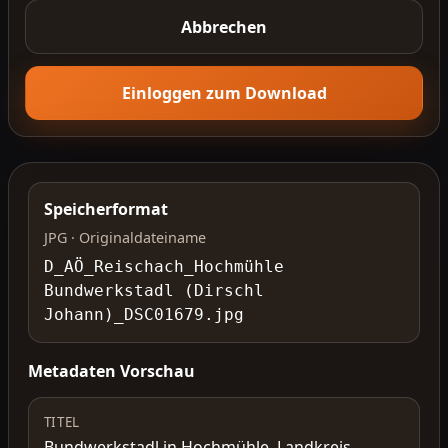
Abbrechen
Einloggen zum Download
Speicherformat
JPG · Originaldateiname
D_AÖ_Reischach_Hochmühle
Bundwerkstadl (Dirschl
Johann)_DSC01679.jpg
Metadaten Vorschau
TITEL
Bundwerkstadl in Hochmühle, Landkreis