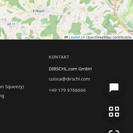
Leaflet
|
© OpenStreetMap contributors
N
KONTAKT
DIRSCHL.com GmbH
culoca@dirschl.com
on Squeezy)
+49 179 9766666
ng