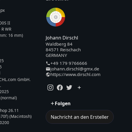
px
0S II
 R WR
5mm:
16
mm)
Johann Dirschl
Waldberg 84
84571 Reischach
GERMANY
25
+49 179 9766666
5
johann.dirschl@gmx.de
l
https://www.dirschl.com
SCHL.com GmbH.
.
.2025
 (normal)
Folgen
hop 26.11
70f) (Macintosh)
Nachricht an den Ersteller
0200