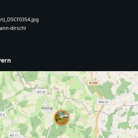
nn)_DSCF0354.jpg
ann-dirschl
yern