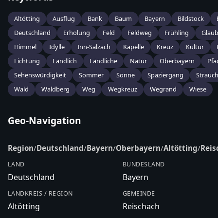
Altötting
Ausflug
Bank
Baum
Bayern
Bildstock
Deutschland
Erholung
Feld
Feldweg
Frühling
Glau
Himmel
Idylle
Inn-Salzach
Kapelle
Kreuz
Kultur
Lichtung
Ländlich
Ländliche
Natur
Oberbayern
Pfa
Sehenswürdigkeit
Sommer
Sonne
Spaziergang
Strauc
Wald
Waldberg
Weg
Wegkreuz
Wegrand
Wiese
Geo-Navigation
Region
/
Deutschland
/
Bayern
/
Oberbayern
/
Altötting
/
Reis
LAND
BUNDESLAND
Deutschland
Bayern
LANDKREIS / REGION
GEMEINDE
Altötting
Reischach