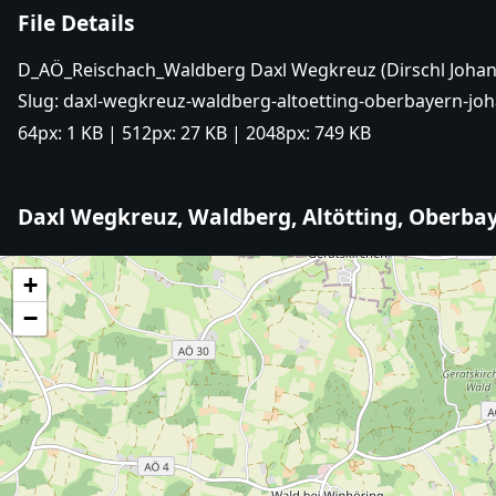
File Details
D_AÖ_Reischach_Waldberg Daxl Wegkreuz (Dirschl Joha
Slug:
daxl-wegkreuz-waldberg-altoetting-oberbayern-joh
64px:
1 KB
| 512px:
27 KB
| 2048px:
749 KB
Daxl Wegkreuz, Waldberg, Altötting, Oberba
+
−