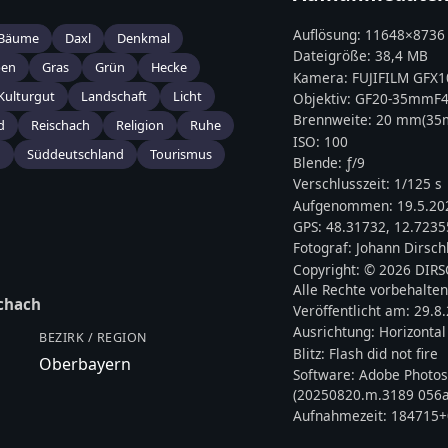
Auflösung:
11648
×
8736
Bäume
Daxl
Denkmal
Dateigröße:
38,4 MB
ben
Gras
Grün
Hecke
Kamera:
FUJIFILM
GFX10
Kulturgut
Landschaft
Licht
Objektiv:
GF20-35mmF4
Brennweite:
20
mm
(3
d
Reischach
Religion
Ruhe
ISO:
100
h
Süddeutschland
Tourismus
Blende: ƒ/
9
Verschlusszeit:
1/125 s
Aufgenommen:
19.5.20
GPS:
48.31732
,
12.7235
Fotograf:
Johann Dirsch
Copyright:
© 2026 DIR
Alle Rechte vorbehalten
chach
Veröffentlicht am:
29.8
Ausrichtung:
Horizontal
BEZIRK / REGION
Blitz:
Flash did not fire
Oberbayern
Software:
Adobe Photos
(20250820.m.3189 056a
Aufnahmezeit:
184715+