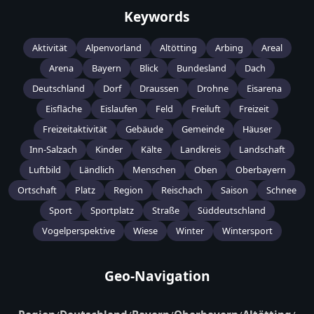
Keywords
Aktivität
Alpenvorland
Altötting
Arbing
Areal
Arena
Bayern
Blick
Bundesland
Dach
Deutschland
Dorf
Draussen
Drohne
Eisarena
Eisfläche
Eislaufen
Feld
Freiluft
Freizeit
Freizeitaktivität
Gebäude
Gemeinde
Häuser
Inn-Salzach
Kinder
Kälte
Landkreis
Landschaft
Luftbild
Ländlich
Menschen
Oben
Oberbayern
Ortschaft
Platz
Region
Reischach
Saison
Schnee
Sport
Sportplatz
Straße
Süddeutschland
Vogelperspektive
Wiese
Winter
Wintersport
Geo-Navigation