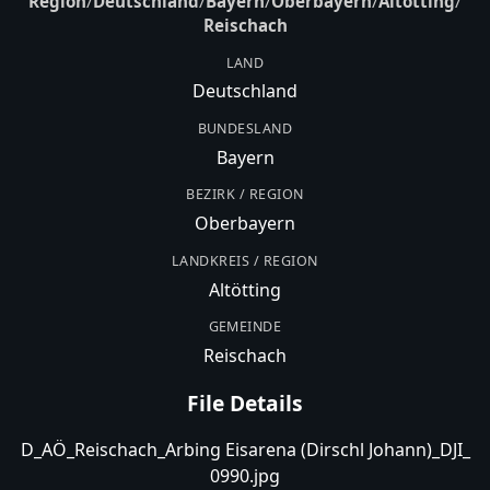
Region
/
Deutschland
/
Bayern
/
Oberbayern
/
Altötting
/
Reischach
LAND
Deutschland
BUNDESLAND
Bayern
BEZIRK / REGION
Oberbayern
LANDKREIS / REGION
Altötting
GEMEINDE
Reischach
File Details
D_AÖ_Reischach_Arbing Eisarena (Dirschl Johann)_DJI_
0990.jpg