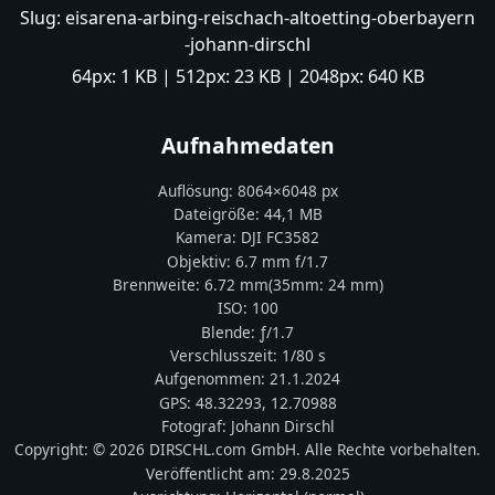
Slug:
eisarena-arbing-reischach-altoetting-oberbayern
-johann-dirschl
64px:
1 KB
| 512px:
23 KB
| 2048px:
640 KB
Aufnahmedaten
Auflösung:
8064
×
6048
px
Dateigröße:
44,1 MB
Kamera:
DJI
FC3582
Objektiv:
6.7 mm f/1.7
Brennweite:
6.72
mm
(35mm:
24
mm)
ISO:
100
Blende: ƒ/
1.7
Verschlusszeit:
1/80 s
Aufgenommen:
21.1.2024
GPS:
48.32293
,
12.70988
Fotograf:
Johann Dirschl
Copyright:
© 2026 DIRSCHL.com GmbH. Alle Rechte vorbehalten.
Veröffentlicht am:
29.8.2025