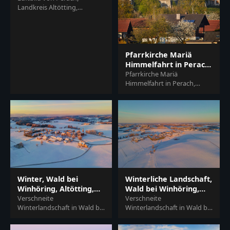
Landkreis Altötting,
Oberbayern. Die Gemeinde
liegt in der Region Inn-
Salzach, Deutschland. Es
zeig...
Pfarrkirche Mariä
Himmelfahrt in Perach,
Altötting
Pfarrkirche Mariä
Himmelfahrt in Perach,
Landkreis Altötting,
Oberbayern. Motiv zeigt die
Kirche umgeben von
Wohnhäusern...
Winter, Wald bei
Winterliche Landschaft,
Winhöring, Altötting,
Wald bei Winhöring,
Oberbayern
Verschneite
Altötting
Verschneite
Winterlandschaft in Wald bei
Winterlandschaft in Wald bei
Winhöring, Pleiskirchen,
Winhöring, Pleiskirchen,
Altötting, Oberbayern.
Altötting, Oberbayern. Inn-