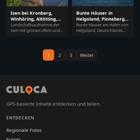
Bunte Häuser in
Isen bei Kronberg,
Helgoland, Pinneberg,
Winhöring, Altötting,
Schleswig-Holstein
Bunte Häuser am Hafen von
Oberbayern
Landschaftsaufnahme der
Helgoland, Deutschlands
Isen mit grünen Ufern und
einziger Hochseeinsel. Die
Häusern bei Kronberg,
farbenfrohen Gebäude
Winhöring, Altötting.
prägen den Ort in der...
Gelegen in Oberbayern,
Reg...
1
2
3
Weiter
GPS-basierte Inhalte entdecken und teilen.
ENTDECKEN
Regionale Fotos
Events