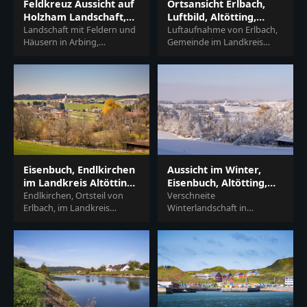
Feldkreuz Aussicht auf
Ortsansicht Erlbach,
Holzham Landschaft,
Luftbild, Altötting,
Arbing, Altötting
Landschaft mit Feldern und
Oberbayern
Luftaufnahme von Erlbach,
Häusern in Arbing,
Gemeinde im Landkreis
Reischach, Landkreis
Altötting, Oberbayern. Zeigt
Altötting, Oberbayern,
die ländliche Inn-Salzach
Deutschland. Typische
Region in Deutsch...
Szenerie...
Eisenbuch, Endlkirchen
Aussicht im Winter,
im Landkreis Altötting,
Eisenbuch, Altötting,
Oberbayern
Endlkirchen, Ortsteil von
Oberbayern
Verschneite
Erlbach, im Landkreis
Winterlandschaft in
Altötting, Oberbayern.
Eisenbuch, Erlbach,
Landschaft mit Kirche,
Landkreis Altötting,
Häusern, Hügeln und
Oberbayern, Deutschland.
Bäumen...
Region Inn-Salzach mit...