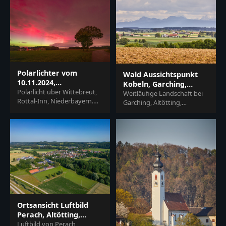
Zeigt Wald, Gebäude und...
Land, Oberbayern. Region...
Polarlichter vom
Wald Aussichtspunkt
10.11.2024,
Kobeln, Garching,
Hasmanning,
Polarlicht über Wittebreut,
Altötting, Oberbayern
Weitläufige Landschaft bei
Rottal-Inn, Niederbayern.
Wittibreut
Garching, Altötting,
Die ländliche Szene im
Oberbayern. Blick über
Holzland, Deutschland, zeigt
Felder, Häuser und Berge.
Felder, Häuser...
Typische Szenerie der R...
Ortsansicht Luftbild
Perach, Altötting,
Oberbayern
Luftbild von Perach,