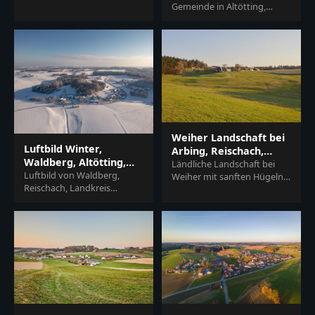
Gemeinde in Altötting,
Unterneukirchen, Altötting.
Oberbayern. Zeigt
Zeigt Felder und Häuser in
Ortsansicht mit
der Region Inn-Sa...
Wohnhäusern und
umliegender Landschaft
der...
Weiher Landschaft bei
Luftbild Winter,
Arbing, Reischach,
Waldberg, Altötting,
Altötting
Ländliche Landschaft bei
Oberbayern
Luftbild von Waldberg,
Weiher mit sanften Hügeln,
Reischach, Landkreis
Feldern und vereinzelten
Altötting, Oberbayern.
Häusern, nahe Arbing,
Verschneite Landschaft der
Gemeinde Reischach, L...
Inn-Salzach-Region in Deut...