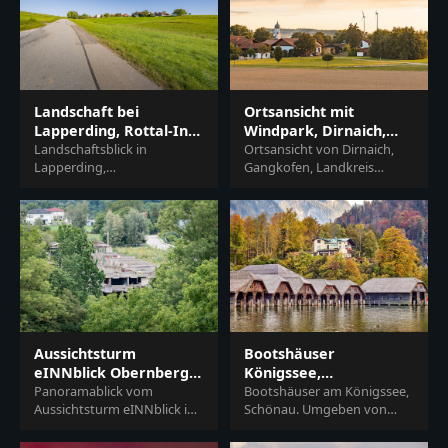
Landschaft bei
Ortsansicht mit
Lapperding, Rottal-Inn,
Windpark, Dirnaich,
Niederbayern
Landschaftsblick in
Rottal-Inn,
Ortsansicht von Dirnaich,
Lapperding,
Gangkofen, Landkreis
Niederbayern
Johanniskirchen, Rottal-Inn,
Rottal-Inn, Niederbayern.
Niederbayern, Deutschland.
Ländliche Landschaft im
Grüne Wiesen, Straße und
Holzland mit Häusern, F...
Häuser...
Aussichtsturm
Bootshäuser
eINNblick Obernberg,
Königssee,
Bauruine
Panoramablick vom
Berchtesgadener Land,
Bootshäuser am Königssee,
Aussichtsturm eINNblick in
Schönau. Umgeben von
Oberösterreich
Oberbayern
Obernberg, Bezirk Ried,
herbstlicher Natur und
Oberösterreich, Österreich.
Bergen im Berchtesgadener