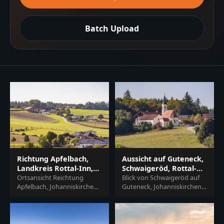
Batch Upload
Richtung Apfelbach,
Aussicht auf Guteneck,
Landkreis Rottal-Inn,
Schwaigeröd, Rottal-
Niederbayern
Ortsansicht Reichtung
Inn, Niederbayern
Blick von Schwaigeröd auf
Apfelbach, Johanniskirchen
Guteneck, Johanniskirchen,
im Landkreis Rottal-Inn,
Rottal-Inn, Niederbayern,
Niederbayern. Ländliche
Deutschland. Kirche und
Szene mit Häusern, grü...
Häuser sind von...