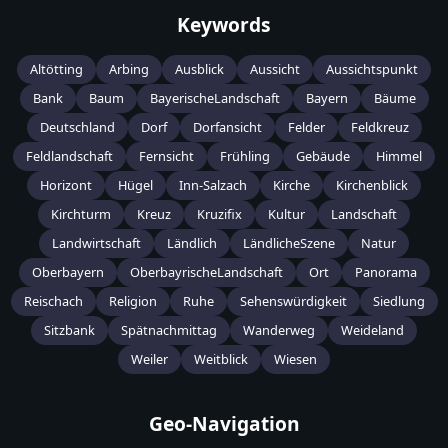
Keywords
Altötting
Arbing
Ausblick
Aussicht
Aussichtspunkt
Bank
Baum
BayerischeLandschaft
Bayern
Bäume
Deutschland
Dorf
Dorfansicht
Felder
Feldkreuz
Feldlandschaft
Fernsicht
Frühling
Gebäude
Himmel
Horizont
Hügel
Inn-Salzach
Kirche
Kirchenblick
Kirchturm
Kreuz
Kruzifix
Kultur
Landschaft
Landwirtschaft
Ländlich
LändlicheSzene
Natur
Oberbayern
OberbayrischeLandschaft
Ort
Panorama
Reischach
Religion
Ruhe
Sehenswürdigkeit
Siedlung
Sitzbank
Spätnachmittag
Wanderweg
Weideland
Weiler
Weitblick
Wiesen
Geo-Navigation