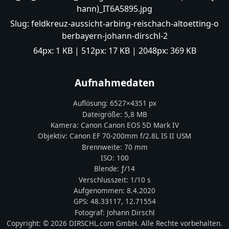
hann)_IT6A5895.jpg
Slug:
feldkreuz-aussicht-arbing-reischach-altoetting-o
berbayern-johann-dirschl-2
64px:
1 KB
| 512px:
17 KB
| 2048px:
369 KB
Aufnahmedaten
Auflösung:
6527
×
4351
px
Dateigröße:
5,8 MB
Kamera:
Canon
Canon EOS 5D Mark IV
Objektiv:
Canon EF 70-200mm f/2.8L IS II USM
Brennweite:
70
mm
ISO:
100
Blende: ƒ/
14
Verschlusszeit:
1/10 s
Aufgenommen:
8.4.2020
GPS:
48.33117
,
12.71554
Fotograf:
Johann Dirschl
Copyright:
© 2026 DIRSCHL.com GmbH. Alle Rechte vorbehalten.