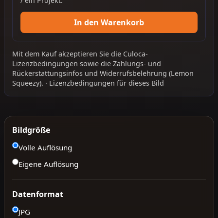
/ ein Projekt.
In den Warenkorb
Mit dem Kauf akzeptieren Sie die
Culoca-
Lizenzbedingungen
sowie die
Zahlungs- und
Rückerstattungsinfos
und
Widerrufsbelehrung
(Lemon
Squeezy).
·
Lizenzbedingungen für dieses Bild
Bildgröße
Volle Auflösung
Eigene Auflösung
Datenformat
JPG