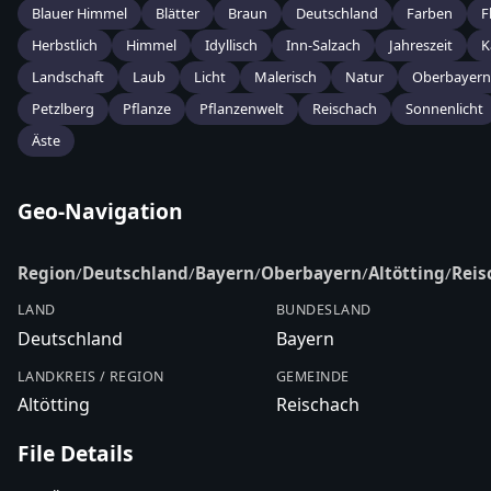
Blauer Himmel
Blätter
Braun
Deutschland
Farben
F
Herbstlich
Himmel
Idyllisch
Inn-Salzach
Jahreszeit
K
Landschaft
Laub
Licht
Malerisch
Natur
Oberbayern
Petzlberg
Pflanze
Pflanzenwelt
Reischach
Sonnenlicht
Äste
Geo-Navigation
Region
/
Deutschland
/
Bayern
/
Oberbayern
/
Altötting
/
Reis
LAND
BUNDESLAND
Deutschland
Bayern
LANDKREIS / REGION
GEMEINDE
Altötting
Reischach
File Details