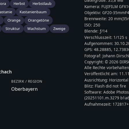
Dateigröße:
35,8 MB
lora
Herbst
Herbstlaub
Kamera:
FUJIFILM
GFX10
astanie
Kastanienbaum
Objektiv:
GF20-35mmF4
Brennweite:
20
mm
(3
Orange
Orangetöne
ISO:
250
Struktur
Wachstum
Zweige
Blende: ƒ/
14
Verschlusszeit:
1/125 s
Aufgenommen:
30.10.2
GPS:
48.28885
,
12.7383
Fotograf:
Johann Dirsch
Copyright:
© 2026 DIR
Alle Rechte vorbehalten
chach
Veröffentlicht am:
11.1
Ausrichtung:
Horizontal
BEZIRK / REGION
Blitz:
Flash did not fire
Oberbayern
Software:
Adobe Photos
(20251101.m.3279 b1a6
Aufnahmezeit:
172817+