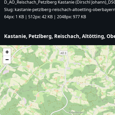
D_AÖ_Reischach_Petzlberg Kastanie (Dirschl Johann)_DS
Slug:
kastanie-petzlberg-reischach-altoetting-oberbayern
64px:
1 KB
| 512px:
42 KB
| 2048px:
977 KB
Kastanie, Petzlberg, Reischach, Altötting, O
+
−