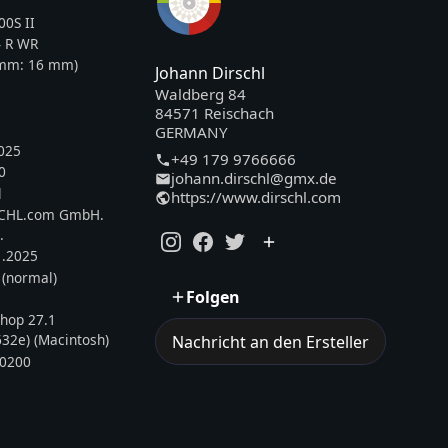
0S II
 R WR
5mm:
16
mm)
Johann Dirschl
Waldberg 84
84571 Reischach
GERMANY
025
+49 179 9766666
0
johann.dirschl@gmx.de
l
https://www.dirschl.com
SCHL.com GmbH.
.
1.2025
 (normal)
Folgen
hop 27.1
32e) (Macintosh)
Nachricht an den Ersteller
0200