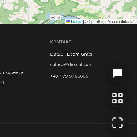
Leaflet
|
© OpenStreetMap contributors
N
KONTAKT
DIRSCHL.com GmbH
culoca@dirschl.com
on Squeezy)
+49 179 9766666
ng