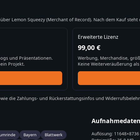
über Lemon Squeezy (Merchant of Record). Nach dem Kauf steht 
Erweiterte Lizenz
99,00 €
Blogs und Präsentationen.
Werbung, Merchandise, größ
ein Projekt.
Keine Weiterveräußerung als S
wie die
Zahlungs- und Rückerstattungsinfos
und
Widerrufsbeleh
Aufnahmedate
Auflösung:
11648
×
8736
umrinde
Bayern
Blattwerk