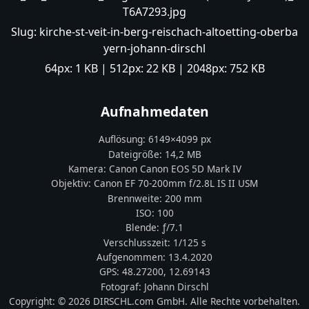
T6A7293.jpg
Slug:
kirche-st-veit-in-berg-reischach-altoetting-oberba
yern-johann-dirschl
64px:
1 KB
| 512px:
22 KB
| 2048px:
752 KB
Aufnahmedaten
Auflösung:
6149
×
4099
px
Dateigröße:
14,2 MB
Kamera:
Canon
Canon EOS 5D Mark IV
Objektiv:
Canon EF 70-200mm f/2.8L IS II USM
Brennweite:
200
mm
ISO:
100
Blende: ƒ/
7.1
Verschlusszeit:
1/125 s
Aufgenommen:
13.4.2020
GPS:
48.27200
,
12.69143
Fotograf:
Johann Dirschl
Copyright:
© 2026 DIRSCHL.com GmbH. Alle Rechte vorbehalten.