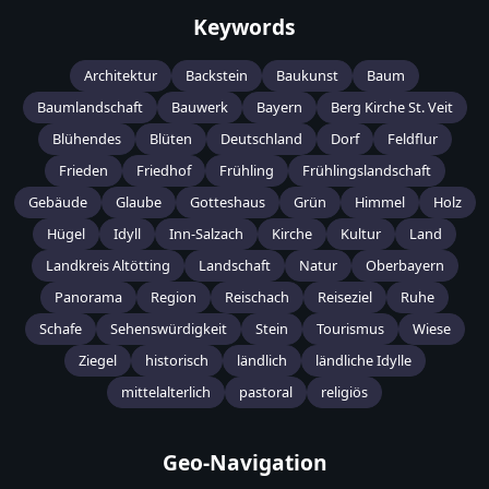
Keywords
Architektur
Backstein
Baukunst
Baum
Baumlandschaft
Bauwerk
Bayern
Berg Kirche St. Veit
Blühendes
Blüten
Deutschland
Dorf
Feldflur
Frieden
Friedhof
Frühling
Frühlingslandschaft
Gebäude
Glaube
Gotteshaus
Grün
Himmel
Holz
Hügel
Idyll
Inn-Salzach
Kirche
Kultur
Land
Landkreis Altötting
Landschaft
Natur
Oberbayern
Panorama
Region
Reischach
Reiseziel
Ruhe
Schafe
Sehenswürdigkeit
Stein
Tourismus
Wiese
Ziegel
historisch
ländlich
ländliche Idylle
mittelalterlich
pastoral
religiös
Geo-Navigation