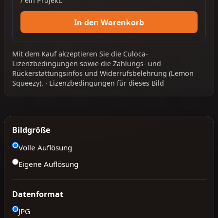
/ ein Projekt.
In den Warenkorb
Mit dem Kauf akzeptieren Sie die
Culoca-
Lizenzbedingungen
sowie die
Zahlungs- und
Rückerstattungsinfos
und
Widerrufsbelehrung
(Lemon
Squeezy).
·
Lizenzbedingungen für dieses Bild
Bildgröße
Volle Auflösung
Eigene Auflösung
Datenformat
JPG