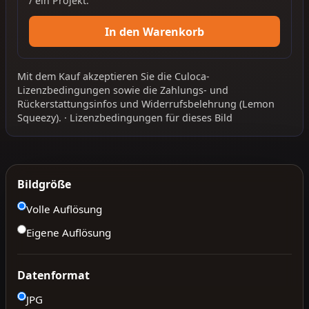
/ ein Projekt.
In den Warenkorb
Mit dem Kauf akzeptieren Sie die
Culoca-
Lizenzbedingungen
sowie die
Zahlungs- und
Rückerstattungsinfos
und
Widerrufsbelehrung
(Lemon
Squeezy).
·
Lizenzbedingungen für dieses Bild
Bildgröße
Volle Auflösung
Eigene Auflösung
Datenformat
JPG