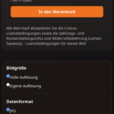
/ ein Projekt.
In den Warenkorb
Mit dem Kauf akzeptieren Sie die
Culoca-
Lizenzbedingungen
sowie die
Zahlungs- und
Rückerstattungsinfos
und
Widerrufsbelehrung
(Lemon
Squeezy).
·
Lizenzbedingungen für dieses Bild
Bildgröße
Volle Auflösung
Eigene Auflösung
Datenformat
JPG