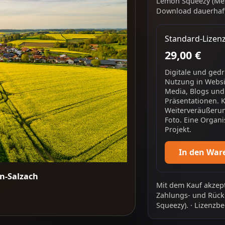
Lemon Squeezy (Mer
Download dauerhaft
Standard-Lizen
29,00 €
Digitale und ged
Nutzung in Websit
Media, Blogs und
Präsentationen. 
Weiterveräußerun
Foto. Eine Organi
Projekt.
In den War
nn-Salzach
Mit dem Kauf akzept
Zahlungs- und Rück
Squeezy).
·
Lizenzbe