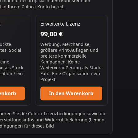
chant of Record). Nach dem Kauf steht der
 in Ihrem Culoca-Konto bereit.
z
Erweiterte Lizenz
99,00 €
ruckte
Werbung, Merchandise,
es, Social
größere Print-Auflagen und
breitere kommerzielle
Keine
Kampagnen. Keine
g als Stock-
Weiterveräußerung als Stock-
sation / ein
Foto. Eine Organisation / ein
Projekt.
enkorb
In den Warenkorb
ieren Sie die
Culoca-Lizenzbedingungen
sowie die
erstattungsinfos
und
Widerrufsbelehrung
(Lemon
dingungen für dieses Bild