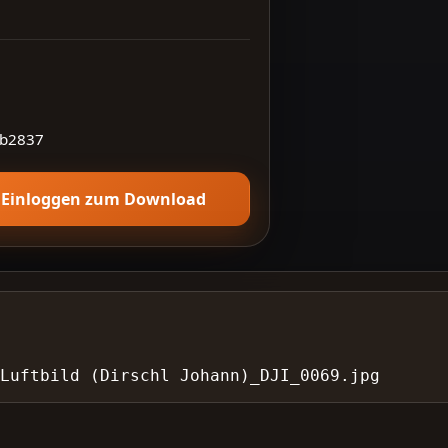
b2837
Einloggen zum Download
 Luftbild (Dirschl Johann)_DJI_0069.jpg