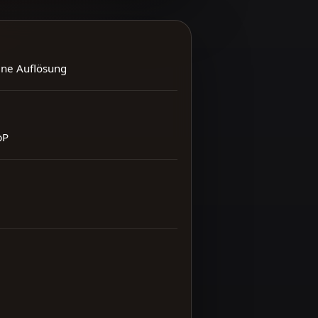
ene Auflösung
bP