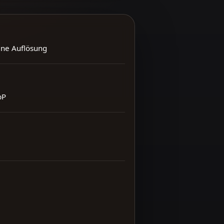
ene Auflösung
bP