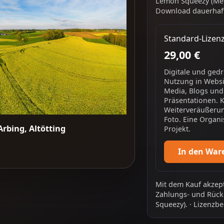
Lemon Squeezy (Mer
Download dauerhaft
Standard-Lizen
29,00 €
Digitale und ged
Nutzung in Websit
Media, Blogs und
Präsentationen. 
Weiterveräußerun
Foto. Eine Organi
rbing, Altötting
Projekt.
In den War
Mit dem Kauf akzept
Zahlungs- und Rück
Squeezy).
·
Lizenzbe