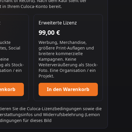
chant of Record). Nach dem Kauf steht der
 in Ihrem Culoca-Konto bereit.
z
Erweiterte Lizenz
99,00 €
ruckte
Werbung, Merchandise,
es, Social
größere Print-Auflagen und
breitere kommerzielle
Keine
Kampagnen. Keine
g als Stock-
Weiterveräußerung als Stock-
sation / ein
Foto. Eine Organisation / ein
Projekt.
enkorb
In den Warenkorb
ieren Sie die
Culoca-Lizenzbedingungen
sowie die
erstattungsinfos
und
Widerrufsbelehrung
(Lemon
dingungen für dieses Bild