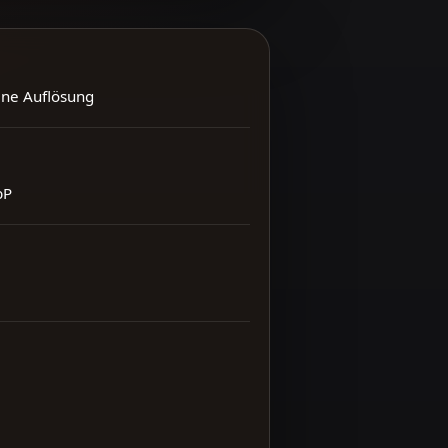
ene Auflösung
bP