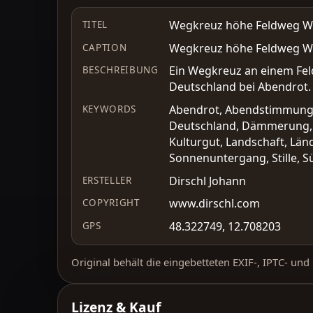
Wegkreuz höhe Feldweg Weih
TITEL
Wegkreuz höhe Feldweg Weih
CAPTION
Ein Wegkreuz an einem Feld
BESCHREIBUNG
Deutschland bei Abendrot.
Abendrot, Abendstimmung, A
KEYWORDS
Deutschland, Dämmerung, Fe
Kulturgut, Landschaft, Länd
Sonnenuntergang, Stille, S
Dirschl Johann
ERSTELLER
www.dirschl.com
COPYRIGHT
48.322749, 12.708203
GPS
Original behält die eingebetteten EXIF-, IPTC- un
Lizenz & Kauf