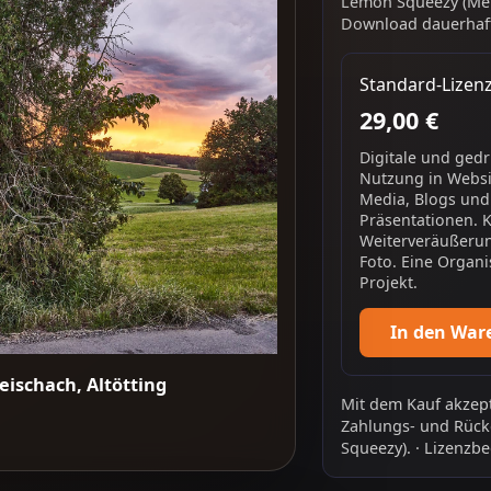
Lemon Squeezy (Mer
Download dauerhaft
Standard-Lizen
29,00 €
Digitale und ged
Nutzung in Websit
Media, Blogs und
Präsentationen. 
Weiterveräußerun
Foto. Eine Organi
Projekt.
In den War
ischach, Altötting
Mit dem Kauf akzept
Zahlungs- und Rück
Squeezy).
·
Lizenzbe