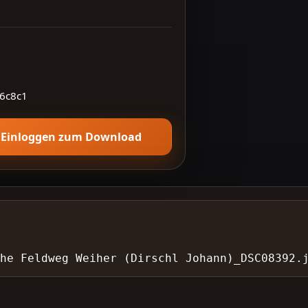
6c8c1
Einloggen zum Download
öhe Feldweg Weiher (Dirschl Johann)_DSC08392.