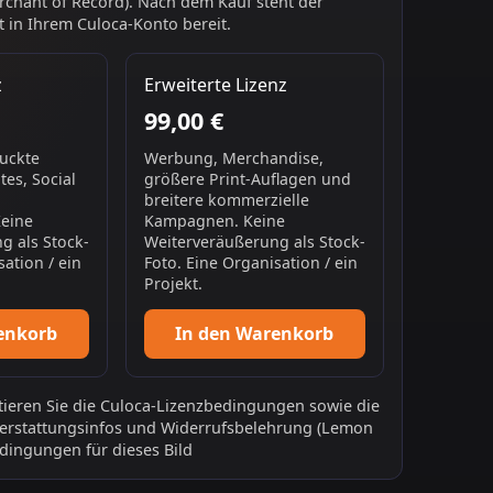
chant of Record). Nach dem Kauf steht der
 in Ihrem Culoca-Konto bereit.
z
Erweiterte Lizenz
99,00 €
ruckte
Werbung, Merchandise,
es, Social
größere Print-Auflagen und
breitere kommerzielle
Keine
Kampagnen. Keine
g als Stock-
Weiterveräußerung als Stock-
sation / ein
Foto. Eine Organisation / ein
Projekt.
enkorb
In den Warenkorb
ieren Sie die
Culoca-Lizenzbedingungen
sowie die
erstattungsinfos
und
Widerrufsbelehrung
(Lemon
dingungen für dieses Bild