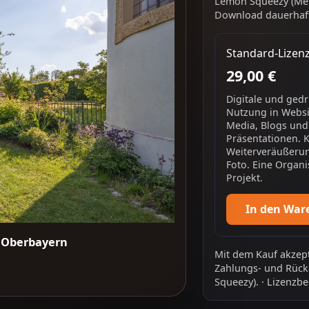
Lemon Squeezy (Mer
Download dauerhaft
Standard-Lizen
29,00 €
Digitale und ged
Nutzung in Websit
Media, Blogs und
Präsentationen. 
Weiterveräußerun
Foto. Eine Organi
Projekt.
In den War
, Oberbayern
Mit dem Kauf akzept
Zahlungs- und Rück
Squeezy).
·
Lizenzbe