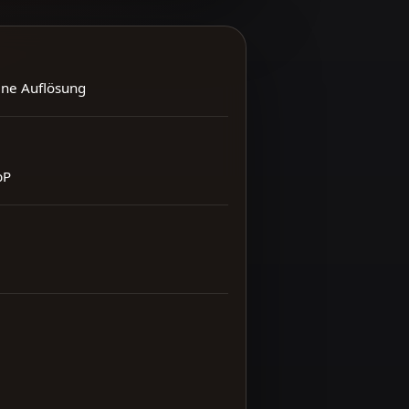
ene Auflösung
bP