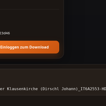
23d46
Einloggen zum Download
 der Klausenkirche (Dirschl Johann)_IT6A2553-H