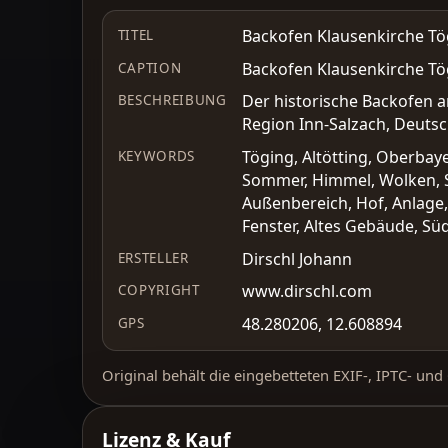
Backofen Klausenkirche Tög
TITEL
Backofen Klausenkirche Tög
CAPTION
Der historische Backofen a
BESCHREIBUNG
Region Inn-Salzach, Deutsc
Töging, Altötting, Oberbaye
KEYWORDS
Sommer, Himmel, Wolken, So
Außenbereich, Hof, Anlage,
Fenster, Altes Gebäude, S
Dirschl Johann
ERSTELLER
www.dirschl.com
COPYRIGHT
48.280206, 12.608894
GPS
Original behält die eingebetteten EXIF-, IPTC- un
Lizenz & Kauf