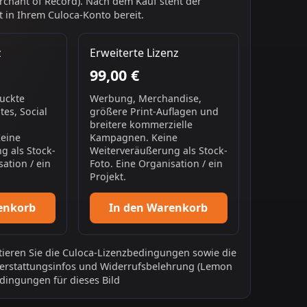
chant of Record). Nach dem Kauf steht der
 in Ihrem Culoca-Konto bereit.
z
Erweiterte Lizenz
99,00 €
ruckte
Werbung, Merchandise,
es, Social
größere Print-Auflagen und
breitere kommerzielle
Keine
Kampagnen. Keine
g als Stock-
Weiterveräußerung als Stock-
sation / ein
Foto. Eine Organisation / ein
Projekt.
enkorb
In den Warenkorb
ieren Sie die
Culoca-Lizenzbedingungen
sowie die
erstattungsinfos
und
Widerrufsbelehrung
(Lemon
dingungen für dieses Bild