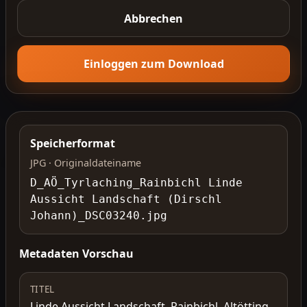
Abbrechen
Einloggen zum Download
Speicherformat
JPG · Originaldateiname
D_AÖ_Tyrlaching_Rainbichl Linde
Aussicht Landschaft (Dirschl
Johann)_DSC03240.jpg
Metadaten Vorschau
TITEL
Linde Aussicht Landschaft, Rainbichl, Altötting,