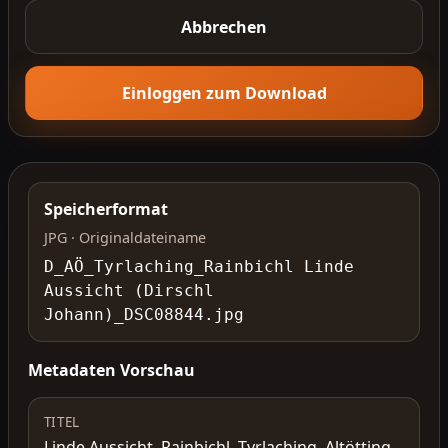
Abbrechen
Einloggen zum Download
Speicherformat
JPG · Originaldateiname
D_AÖ_Tyrlaching_Rainbichl Linde
Aussicht (Dirschl
Johann)_DSC08844.jpg
Metadaten Vorschau
TITEL
Linde Aussicht, Rainbichl, Tyrlaching, Altötting,