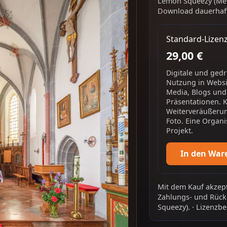
Lemon Squeezy (Mer
Download dauerhaft
Standard-Lizen
29,00 €
Digitale und ged
Nutzung in Websit
Media, Blogs und
Präsentationen. 
Weiterveräußerun
Foto. Eine Organi
Projekt.
In den War
Mit dem Kauf akzept
Zahlungs- und Rück
Squeezy).
·
Lizenzbe