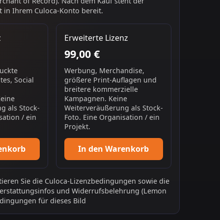
chant of Record). Nach dem Kauf steht der
 in Ihrem Culoca-Konto bereit.
z
Erweiterte Lizenz
99,00 €
ruckte
Werbung, Merchandise,
es, Social
größere Print-Auflagen und
breitere kommerzielle
Keine
Kampagnen. Keine
g als Stock-
Weiterveräußerung als Stock-
sation / ein
Foto. Eine Organisation / ein
Projekt.
enkorb
In den Warenkorb
ieren Sie die
Culoca-Lizenzbedingungen
sowie die
erstattungsinfos
und
Widerrufsbelehrung
(Lemon
dingungen für dieses Bild