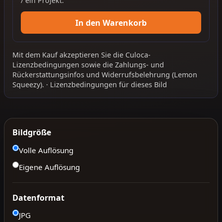
/ ein Projekt.
In den Warenkorb
Mit dem Kauf akzeptieren Sie die
Culoca-
Lizenzbedingungen
sowie die
Zahlungs- und
Rückerstattungsinfos
und
Widerrufsbelehrung
(Lemon
Squeezy).
·
Lizenzbedingungen für dieses Bild
Bildgröße
Volle Auflösung
Eigene Auflösung
Datenformat
JPG