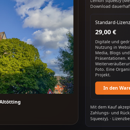
Lemon Squeezy (Mer
Download dauerhaft
Standard-Lizen
29,00 €
Digitale und ged
Nutzung in Websit
Media, Blogs und
Präsentationen. 
Weiterveräußerun
Foto. Eine Organi
Projekt.
In den War
 Altötting
Mit dem Kauf akzept
Zahlungs- und Rück
Squeezy).
·
Lizenzbe