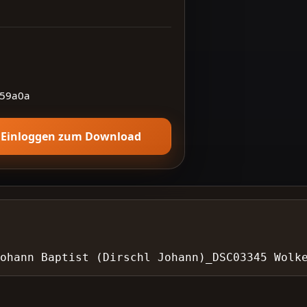
59a0a
Einloggen zum Download
Johann Baptist (Dirschl Johann)_DSC03345 Wolk