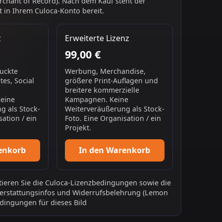
chant of Record). Nach dem Kauf steht der
 in Ihrem Culoca-Konto bereit.
z
Erweiterte Lizenz
99,00 €
ruckte
Werbung, Merchandise,
es, Social
größere Print-Auflagen und
breitere kommerzielle
Keine
Kampagnen. Keine
g als Stock-
Weiterveräußerung als Stock-
sation / ein
Foto. Eine Organisation / ein
Projekt.
enkorb
In den Warenkorb
ieren Sie die
Culoca-Lizenzbedingungen
sowie die
erstattungsinfos
und
Widerrufsbelehrung
(Lemon
dingungen für dieses Bild