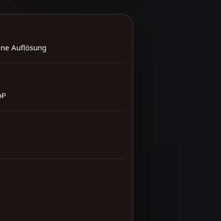
ene Auflösung
bP