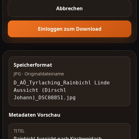
Abbrechen
Einloggen zum Download
Speicherformat
JPG · Originaldateiname
D_AÖ_Tyrlaching_Rainbichl Linde
Aussicht (Dirschl
Johann)_DSC08851.jpg
Metadaten Vorschau
TITEL
Rainbichl Aussicht nach Kirchweidach,