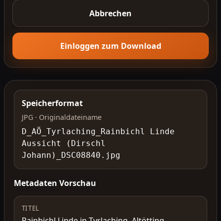
Abbrechen
Einloggen zum Download
Speicherformat
JPG · Originaldateiname
D_AÖ_Tyrlaching_Rainbichl Linde
Aussicht (Dirschl
Johann)_DSC08840.jpg
Metadaten Vorschau
TITEL
Rainbichl Linde in Tyrlaching, Altötting,