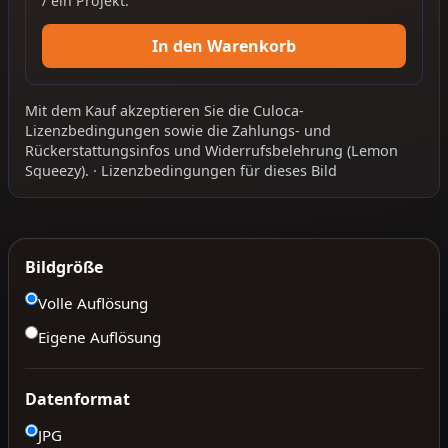
/ ein Projekt.
In den Warenkorb
Mit dem Kauf akzeptieren Sie die
Culoca-
Lizenzbedingungen
sowie die
Zahlungs- und
Rückerstattungsinfos
und
Widerrufsbelehrung
(Lemon
Squeezy).
·
Lizenzbedingungen für dieses Bild
Bildgröße
Volle Auflösung
Eigene Auflösung
Datenformat
JPG