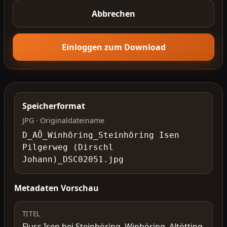
Abbrechen
Einloggen zum Download
Speicherformat
JPG · Originaldateiname
D_AÖ_Winhöring_Steinhöring Isen
Pilgerweg (Dirschl
Johann)_DSC02051.jpg
Metadaten Vorschau
TITEL
Fluss Isen bei Steinhöring, Winhöring, Altötting,