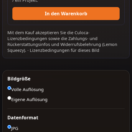
/ ein Projekt.
In den Warenkorb
Mit dem Kauf akzeptieren Sie die
Culoca-
Lizenzbedingungen
sowie die
Zahlungs- und
Rückerstattungsinfos
und
Widerrufsbelehrung
(Lemon
Squeezy).
·
Lizenzbedingungen für dieses Bild
Bildgröße
Volle Auflösung
Eigene Auflösung
Datenformat
JPG