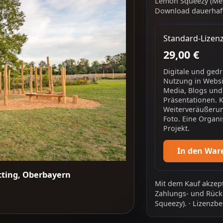
Lemon Squeezy (Mer
Download dauerhaft
Standard-Lizen
29,00 €
Digitale und ged
Nutzung in Websit
Media, Blogs und
Präsentationen. 
Weiterveräußerun
Foto. Eine Organi
Projekt.
In den War
tting, Oberbayern
Mit dem Kauf akzept
Zahlungs- und Rück
Squeezy).
·
Lizenzbe