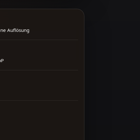
ene Auflösung
bP