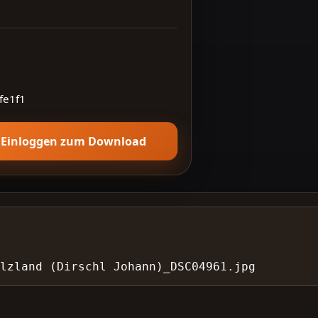
fe1f1
Einloggen zum Download
Holzland (Dirschl Johann)_DSC04961.jpg