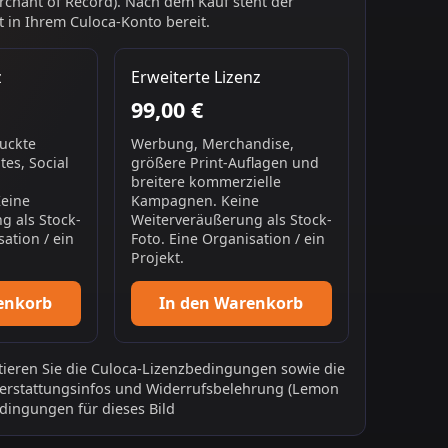
chant of Record). Nach dem Kauf steht der
 in Ihrem Culoca-Konto bereit.
z
Erweiterte Lizenz
99,00 €
ruckte
Werbung, Merchandise,
es, Social
größere Print-Auflagen und
breitere kommerzielle
Keine
Kampagnen. Keine
g als Stock-
Weiterveräußerung als Stock-
sation / ein
Foto. Eine Organisation / ein
Projekt.
enkorb
In den Warenkorb
ieren Sie die
Culoca-Lizenzbedingungen
sowie die
erstattungsinfos
und
Widerrufsbelehrung
(Lemon
dingungen für dieses Bild