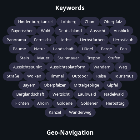
Keywords
Hindenburgkanzel
Lohberg
Cham
Oberpfalz
Bayerischer
Wald
Deutschland
Aussicht
Ausblick
Panorama
Fernsicht
Herbst
Herbstfarben
Herbstlaub
Bäume
Natur
Landschaft
Hügel
Berge
Fels
Stein
Mauer
Steinmauer
Treppe
Stufen
Aussichtspunkt
Aussichtsplattform
Wandern
Weg
Straße
Wolken
Himmel
Outdoor
Reise
Tourismus
Bayern
Oberpfälzer
Mittelgebirge
Gipfel
Berglandschaft
Weitsicht
Laubwald
Nadelwald
Fichten
Ahorn
Goldene
Goldener
Herbsttag
Kanzel
Wanderweg
Geo-Navigation