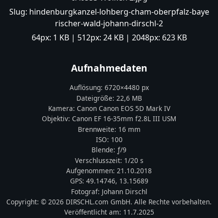
Slug:
hindenburgkanzel-lohberg-cham-oberpfalz-baye
rischer-wald-johann-dirschl-2
64px:
1 KB
| 512px:
24 KB
| 2048px:
623 KB
Aufnahmedaten
Auflösung:
6720
×
4480
px
Dateigröße:
22,6 MB
Kamera:
Canon
Canon EOS 5D Mark IV
Objektiv:
Canon EF 16-35mm f2.8L III USM
Brennweite:
16
mm
ISO:
100
Blende: ƒ/
9
Verschlusszeit:
1/20 s
Aufgenommen:
21.10.2018
GPS:
49.14746
,
13.15689
Fotograf:
Johann Dirschl
Copyright:
© 2026 DIRSCHL.com GmbH. Alle Rechte vorbehalten.
Veröffentlicht am:
11.7.2025