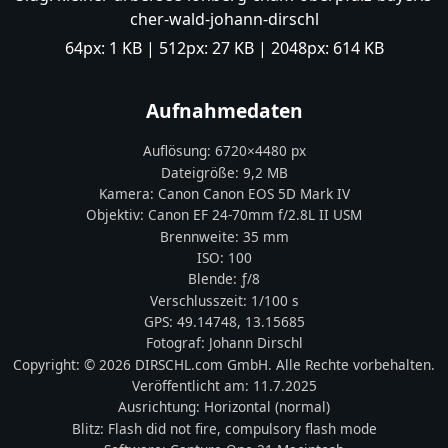
cher-wald-johann-dirschl
64px:
1 KB
| 512px:
27 KB
| 2048px:
614 KB
Aufnahmedaten
Auflösung:
6720
×
4480
px
Dateigröße:
9,2 MB
Kamera:
Canon
Canon EOS 5D Mark IV
Objektiv:
Canon EF 24-70mm f/2.8L II USM
Brennweite:
35
mm
ISO:
100
Blende: ƒ/
8
Verschlusszeit:
1/100 s
GPS:
49.14748
,
13.15685
Fotograf:
Johann Dirschl
Copyright:
© 2026 DIRSCHL.com GmbH. Alle Rechte vorbehalten.
Veröffentlicht am:
11.7.2025
Ausrichtung:
Horizontal (normal)
Blitz:
Flash did not fire, compulsory flash mode