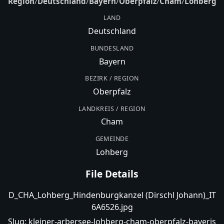
Region
/
Deutschland
/
Bayern
/
Oberpfalz
/
Cham
/
Lohberg
LAND
Deutschland
BUNDESLAND
Bayern
BEZIRK / REGION
Oberpfalz
LANDKREIS / REGION
Cham
GEMEINDE
Lohberg
File Details
D_CHA_Lohberg_Hindenburgkanzel (Dirschl Johann)_IT
6A6526.jpg
Slug:
kleiner-arbersee-lohberg-cham-oberpfalz-bayeris