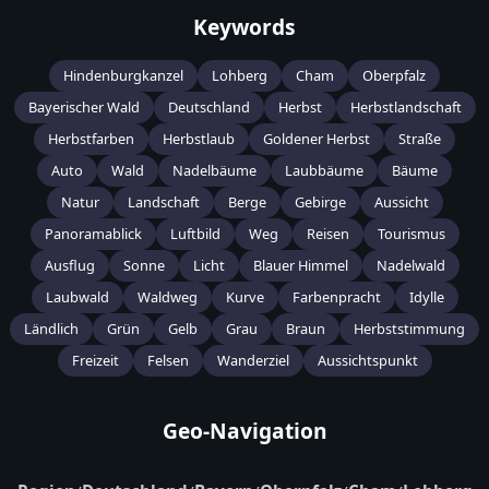
Keywords
Hindenburgkanzel
Lohberg
Cham
Oberpfalz
Bayerischer Wald
Deutschland
Herbst
Herbstlandschaft
Herbstfarben
Herbstlaub
Goldener Herbst
Straße
Auto
Wald
Nadelbäume
Laubbäume
Bäume
Natur
Landschaft
Berge
Gebirge
Aussicht
Panoramablick
Luftbild
Weg
Reisen
Tourismus
Ausflug
Sonne
Licht
Blauer Himmel
Nadelwald
Laubwald
Waldweg
Kurve
Farbenpracht
Idylle
Ländlich
Grün
Gelb
Grau
Braun
Herbststimmung
Freizeit
Felsen
Wanderziel
Aussichtspunkt
Geo-Navigation