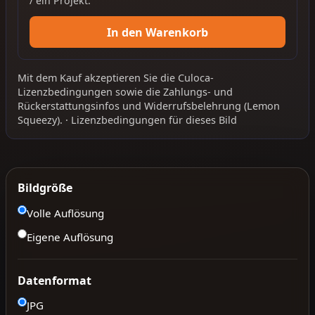
/ ein Projekt.
In den Warenkorb
Mit dem Kauf akzeptieren Sie die
Culoca-
Lizenzbedingungen
sowie die
Zahlungs- und
Rückerstattungsinfos
und
Widerrufsbelehrung
(Lemon
Squeezy).
·
Lizenzbedingungen für dieses Bild
Bildgröße
Volle Auflösung
Eigene Auflösung
Datenformat
JPG