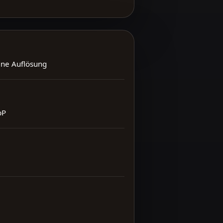
ene Auflösung
bP