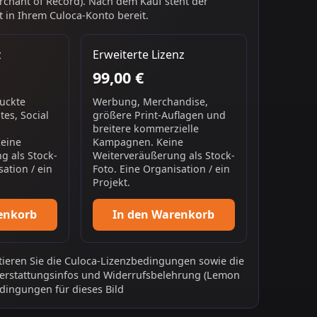
chant of Record). Nach dem Kauf steht der
 in Ihrem Culoca-Konto bereit.
z
Erweiterte Lizenz
99,00 €
ruckte
Werbung, Merchandise,
es, Social
größere Print-Auflagen und
breitere kommerzielle
Keine
Kampagnen. Keine
g als Stock-
Weiterveräußerung als Stock-
sation / ein
Foto. Eine Organisation / ein
Projekt.
enkorb
In den Warenkorb
ieren Sie die
Culoca-Lizenzbedingungen
sowie die
erstattungsinfos
und
Widerrufsbelehrung
(Lemon
dingungen für dieses Bild