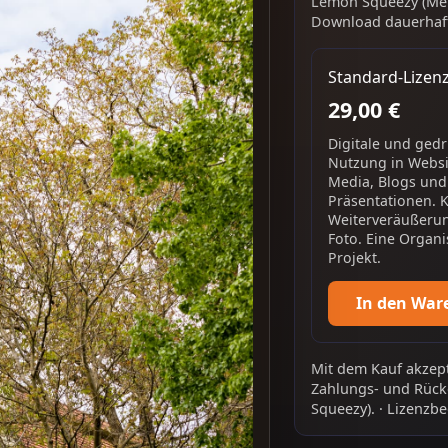
Lemon Squeezy (Mer
Download dauerhaft
Standard-Lizen
29,00 €
Digitale und ged
Nutzung in Websit
Media, Blogs und
Präsentationen. 
Weiterveräußerun
Foto. Eine Organi
Projekt.
In den War
Mit dem Kauf akzept
Zahlungs- und Rück
Squeezy).
·
Lizenzbe