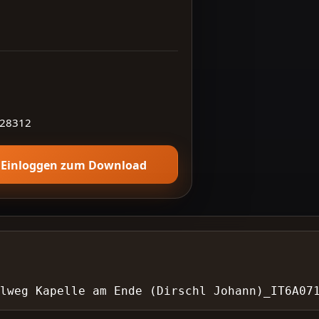
28312
Einloggen zum Download
elweg Kapelle am Ende (Dirschl Johann)_IT6A07