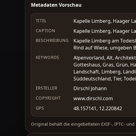
Metadaten Vorschau
Kapelle Limberg, Haager L
TITEL
Kapelle Limberg, Haager L
CAPTION
Kapelle Limberg am Todeis
BESCHREIBUNG
Rind auf Wiese, umgeben 
Alpenvorland, Alt, Architek
KEYWORDS
Gotteshaus, Gras, Grün, Haa
Landschaft, Limberg, Ländli
Süddeutschland, Tier, Tod
Dirschl Johann
ERSTELLER
www.dirschl.com
COPYRIGHT
48.157141, 12.220842
GPS
Original behält die eingebetteten EXIF-, IPTC- un