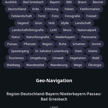
Ausblick
Bad Griesbach
Bayern
Bild
Braun
Bäume
Deutschland
Erde
Erholung
Felsen
Felsformation
Felslandschaft
Forst
Foto
Fotografie
Freizeit
Gegend
Grün
Holz
Idylle
Landschaft
Landschaftsfotografie
Licht
Moos
Nationalpark
Natur
Naturfotografie
Niederbayern
Panorama
Passau
Pflanzen
Region
Ruhe
Schatten
Sonne
Spaziergang
St. Salvator Luisenburg
Stein
Steine
Tourismus
Umgebung
Umwelt
Vegetation
Wald
Waldweg
Wanderpfad
Wanderung
Wege
Ökologie
Geo-Navigation
Region
/
Deutschland
/
Bayern
/
Niederbayern
/
Passau
/
Bad Griesbach
LAND