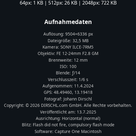
64px:
1 KB
| 512px:
26 KB
| 2048px:
722 KB
Aufnahmedaten
Auflösung:
9504
×
6336
px
Dateigröße:
32,5 MB
Kamera:
SONY
ILCE-7RM5
Objektiv:
FE 12-24mm F2.8 GM
Brennweite:
12
mm
ISO:
100
Blende: ƒ/
14
Verschlusszeit:
1/6 s
Aufgenommen:
11.4.2024
GPS:
48.49460
,
13.19418
Fotograf:
Johann Dirschl
Copyright:
© 2026 DIRSCHL.com GmbH. Alle Rechte vorbehalten.
Veröffentlicht am:
13.7.2025
Ausrichtung:
Horizontal (normal)
Blitz:
Flash did not fire, compulsory flash mode
Software:
Capture One Macintosh