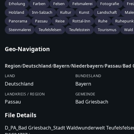
Erholung
Farben
Felsen
Felsmalerei
Fotografie
Frei
Holzland
Inn-Salzach
Kultur
Kunst
Landschaft
Male
Panorama
Passau
Reise
Rottal-Inn
Ruhe
Ruhepunk
Steinmalerei
Teufelsfelsen
Teufelsstein
Tourismus
Wald
Geo-Navigation
Region
/
Deutschland
/
Bayern
/
Niederbayern
/
Passau
/
Bad 
LAND
BUNDESLAND
Deutschland
Bayern
LANDKREIS / REGION
GEMEINDE
Passau
Bad Griesbach
File Details
D_PA_Bad Griesbach_Stadt Waldwunderwelt Teufelsfelsen