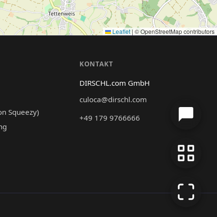
Leaflet
|
© OpenStreetMap contributors
N
KONTAKT
DIRSCHL.com GmbH
culoca@dirschl.com
on Squeezy)
+49 179 9766666
ng