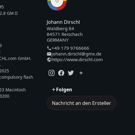
M5
2.8 GM II
Johann Dirschl
Waldberg 84
84571 Reischach
GERMANY
9
+49 179 9766666
l
johann.dirschl@gmx.de
SCHL.com GmbH.
https://www.dirschl.com
.
.2025
, compulsory flash
Folgen
23 Macintosh
0200
Nachricht an den Ersteller