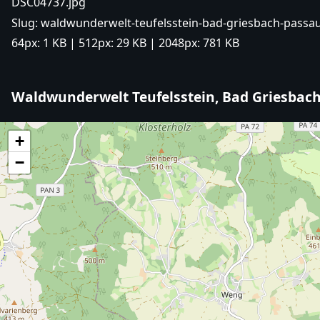
DSC04737.jpg
Slug:
waldwunderwelt-teufelsstein-bad-griesbach-passau
64px:
1 KB
| 512px:
29 KB
| 2048px:
781 KB
Waldwunderwelt Teufelsstein, Bad Griesbach
+
−