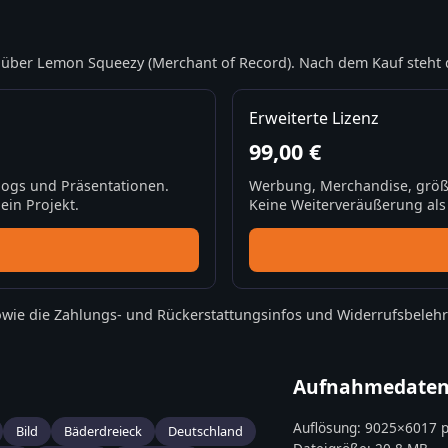
über Lemon Squeezy (Merchant of Record). Nach dem Kauf steht 
Erweiterte Lizenz
99,00 €
Blogs und Präsentationen.
Werbung, Merchandise, größ
ein Projekt.
Keine Weiterveräußerung als S
wie die
Zahlungs- und Rückerstattungsinfos
und
Widerrufsbeleh
Aufnahmedate
Auflösung:
9025
×
6017
p
Bild
Bäderdreieck
Deutschland