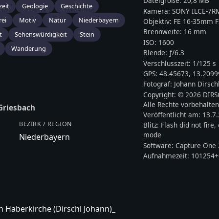
Dateigröße:
20,8 MB
zeit
Geologie
Geschichte
Kamera:
SONY
ILCE-7R
rei
Motiv
Natur
Niederbayern
Objektiv:
FE 16-35mm F
Brennweite:
16
mm
t
Sehenswürdigkeit
Stein
ISO:
1600
Wanderung
Blende: ƒ/
6.3
Verschlusszeit:
1/125 s
GPS:
48.45673
,
13.2099
Fotograf:
Johann Dirsch
Copyright:
© 2026 DIR
Alle Rechte vorbehalten
Griesbach
Veröffentlicht am:
13.7
BEZIRK / REGION
Blitz:
Flash did not fire
mode
Niederbayern
Software:
Capture One 
Aufnahmezeit:
101254+
 Haberkirche (Dirschl Johann)_