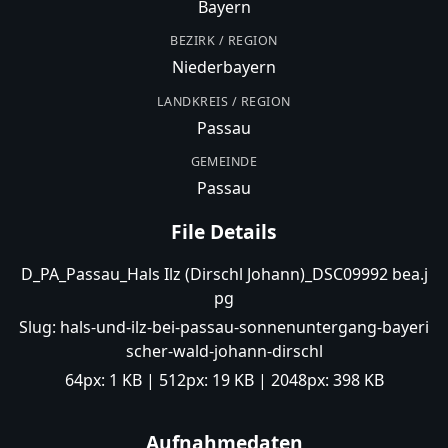
Bayern
BEZIRK / REGION
Niederbayern
LANDKREIS / REGION
Passau
GEMEINDE
Passau
File Details
D_PA_Passau_Hals Ilz (Dirschl Johann)_DSC09992 bea.j
pg
Slug:
hals-und-ilz-bei-passau-sonnenuntergang-bayeri
scher-wald-johann-dirschl
64px:
1 KB
| 512px:
19 KB
| 2048px:
398 KB
Aufnahmedaten