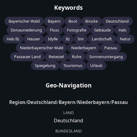
Keywords
Bayerischer Wald
Bayern
Boot
Brücke
Deutschland
Donauniederung
Fluss
Fotografie
Gebäude
Hals
Hals Ilz
Häuser
Idylle
Ilz
Inn
Landschaft
Natur
Niederbayerischer Wald
Niederbayern
Passau
Passauer Land
Reiseziel
Ruhe
Sonnenuntergang
Spiegelung
Tourismus
Urlaub
Geo-Navigation
Region
/
Deutschland
/
Bayern
/
Niederbayern
/
Passau
LAND
Deutschland
BUNDESLAND