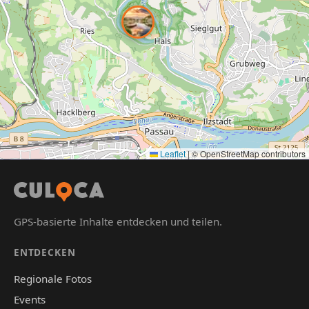
Leaflet
|
© OpenStreetMap contributors
GPS-basierte Inhalte entdecken und teilen.
ENTDECKEN
Regionale Fotos
Events