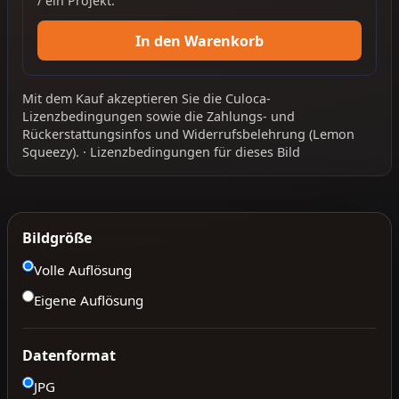
/ ein Projekt.
In den Warenkorb
Mit dem Kauf akzeptieren Sie die
Culoca-
Lizenzbedingungen
sowie die
Zahlungs- und
Rückerstattungsinfos
und
Widerrufsbelehrung
(Lemon
Squeezy).
·
Lizenzbedingungen für dieses Bild
Bildgröße
Volle Auflösung
Eigene Auflösung
Datenformat
JPG