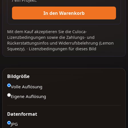
/ ein Projekt.
In den Warenkorb
Mit dem Kauf akzeptieren Sie die
Culoca-
Lizenzbedingungen
sowie die
Zahlungs- und
Rückerstattungsinfos
und
Widerrufsbelehrung
(Lemon
Squeezy).
·
Lizenzbedingungen für dieses Bild
Bildgröße
Volle Auflösung
Eigene Auflösung
Datenformat
JPG