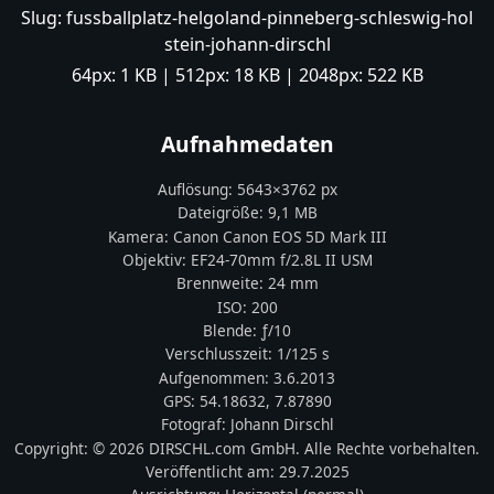
Slug:
fussballplatz-helgoland-pinneberg-schleswig-hol
stein-johann-dirschl
64px:
1 KB
| 512px:
18 KB
| 2048px:
522 KB
Aufnahmedaten
Auflösung:
5643
×
3762
px
Dateigröße:
9,1 MB
Kamera:
Canon
Canon EOS 5D Mark III
Objektiv:
EF24-70mm f/2.8L II USM
Brennweite:
24
mm
ISO:
200
Blende: ƒ/
10
Verschlusszeit:
1/125 s
Aufgenommen:
3.6.2013
GPS:
54.18632
,
7.87890
Fotograf:
Johann Dirschl
Copyright:
© 2026 DIRSCHL.com GmbH. Alle Rechte vorbehalten.
Veröffentlicht am:
29.7.2025