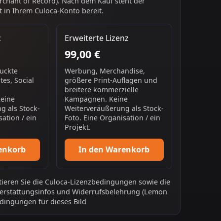
chant of Record). Nach dem Kauf steht der
 in Ihrem Culoca-Konto bereit.
z
Erweiterte Lizenz
99,00 €
ruckte
Werbung, Merchandise,
es, Social
größere Print-Auflagen und
breitere kommerzielle
Keine
Kampagnen. Keine
g als Stock-
Weiterveräußerung als Stock-
sation / ein
Foto. Eine Organisation / ein
Projekt.
enkorb
In den Warenkorb
ieren Sie die
Culoca-Lizenzbedingungen
sowie die
erstattungsinfos
und
Widerrufsbelehrung
(Lemon
dingungen für dieses Bild