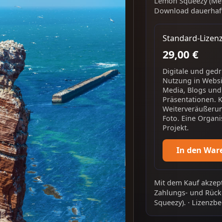
Lemon Squeezy (Mer
Download dauerhaft
Standard-Lizen
29,00 €
Digitale und ged
Nutzung in Websit
Media, Blogs und
Präsentationen. 
Weiterveräußerun
Foto. Eine Organi
Projekt.
In den War
Mit dem Kauf akzept
Zahlungs- und Rück
Squeezy).
·
Lizenzbe