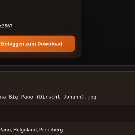
c3567
Einloggen zum Download
na Big Pano (Dirschl Johann).jpg
Pano, Helgoland, Pinneberg