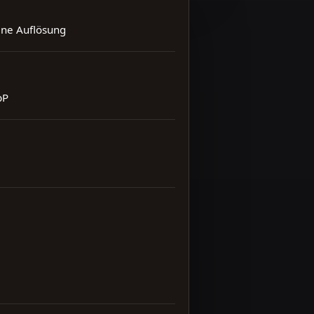
ene Auflösung
bP