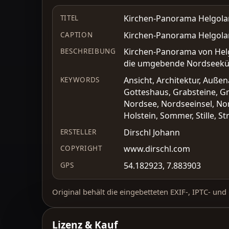
Kirchen-Panorama Helgolan
TITEL
Kirchen-Panorama Helgolan
CAPTION
Kirchen-Panorama von Helgo
BESCHREIBUNG
die umgebende Nordseekü
Ansicht, Architektur, Auße
KEYWORDS
Gotteshaus, Grabsteine, Grä
Nordsee, Nordseeinsel, No
Holstein, Sommer, Stille, 
Dirschl Johann
ERSTELLER
www.dirschl.com
COPYRIGHT
54.182923, 7.883903
GPS
Original behält die eingebetteten EXIF-, IPTC- un
Lizenz & Kauf