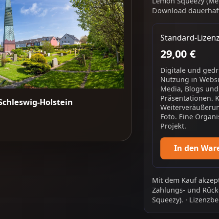
Lemon Squeezy (Mer
Download dauerhaft
Standard-Lizen
29,00 €
Digitale und ged
Nutzung in Websit
Media, Blogs und
Präsentationen. 
Schleswig-Holstein
Weiterveräußerun
Foto. Eine Organi
Projekt.
In den War
Mit dem Kauf akzept
Zahlungs- und Rück
Squeezy).
·
Lizenzbe