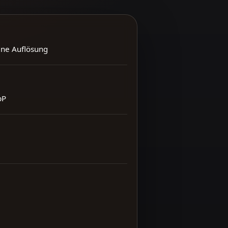
ene Auflösung
bP