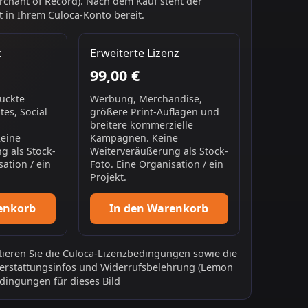
chant of Record). Nach dem Kauf steht der
 in Ihrem Culoca-Konto bereit.
z
Erweiterte Lizenz
99,00 €
ruckte
Werbung, Merchandise,
es, Social
größere Print-Auflagen und
breitere kommerzielle
Keine
Kampagnen. Keine
g als Stock-
Weiterveräußerung als Stock-
sation / ein
Foto. Eine Organisation / ein
Projekt.
enkorb
In den Warenkorb
ieren Sie die
Culoca-Lizenzbedingungen
sowie die
erstattungsinfos
und
Widerrufsbelehrung
(Lemon
dingungen für dieses Bild